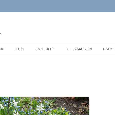
e
AKT
LINKS
UNTERRICHT
BILDERGALERIEN
DIVERS
LINKS NATURSCHUTZ
NATUR UND TECHNIK
SCHULE
KALEN
LINKS WISSENSCHAFT
HISTORY
REISEN
SITEM
LINKS SCHULE
BOTANIK
LINKS UNTERRICHT BIOLOGIE
GARTEN
LINKS MUSEEN (….)
LINKS KIRCHE