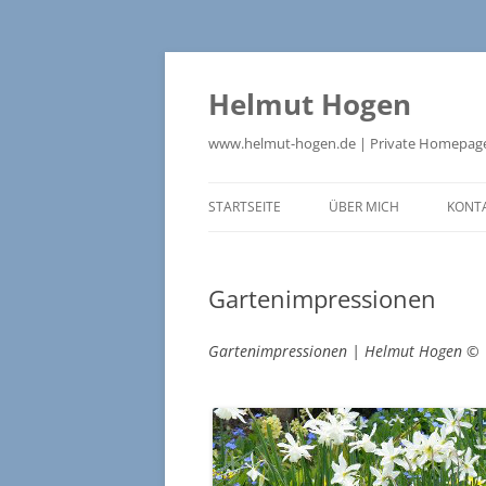
Zum
Inhalt
springen
Helmut Hogen
www.helmut-hogen.de | Private Homepag
STARTSEITE
ÜBER MICH
KONT
VISITENKARTE
Gartenimpressionen
VITA
Gartenimpressionen | Helmut Hogen ©