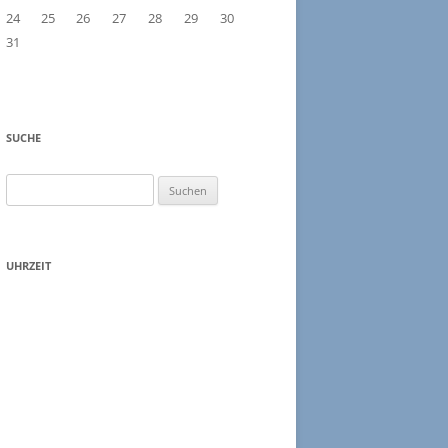
24
25
26
27
28
29
30
PIEMONT 2016
31
LIGURIEN CINQUE TERRE
KORSIKA
SUCHE
ELBA
Suchen
DOLOMITEN
nach:
TOSKANA
UHRZEIT
TARN SÜDFRANKREICH
RÜGEN HIDDENSEE
NORWEGEN
PROVENCE
BRETAGNE